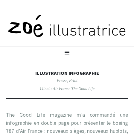
ALLER
MENU
AU
CONTENU
PRINCIPAL
ILLUSTRATION INFOGRAPHIE
Presse
,
Print
Client :
Air France
The Good Life
The Good Life magazine m’a commandé une
infographie en double page pour présenter le boeing
787 d’Air France : nouveaux sièges, nouveaux hublots,