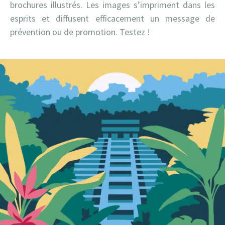
brochures illustrés. Les images s’impriment dans les
esprits et diffusent efficacement un message de
prévention ou de promotion. Testez !
Navigation
Précédent
des
articles