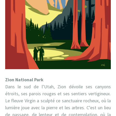
Zion National Park
Dans le sud de l’Utah, Zion dévoile ses canyons
étroits, ses parois rouges et ses sentiers vertigineux.
Le fleuve Virgin a sculpté ce sanctuaire rocheux, où la
lumière joue avec la pierre et les arbres. C’est un lieu
de passage, de lenteur et de contemplation, où la