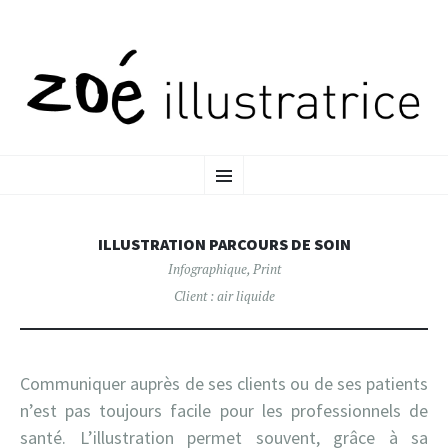
ALLER
MENU
AU
CONTENU
PRINCIPAL
ILLUSTRATION PARCOURS DE SOIN
Infographique
,
Print
Client :
air liquide
Communiquer auprès de ses clients ou de ses patients
n’est pas toujours facile pour les professionnels de
santé. L’illustration permet souvent, grâce à sa