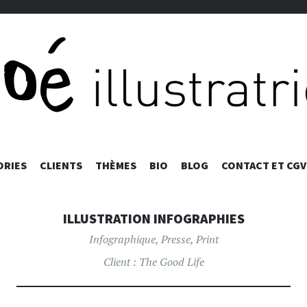
ALLER
ORIES
CLIENTS
THÈMES
BIO
BLOG
CONTACT ET CGV
AU
CONTENU
PRINCIPAL
ILLUSTRATION INFOGRAPHIES
Infographique
,
Presse
,
Print
Client :
The Good Life