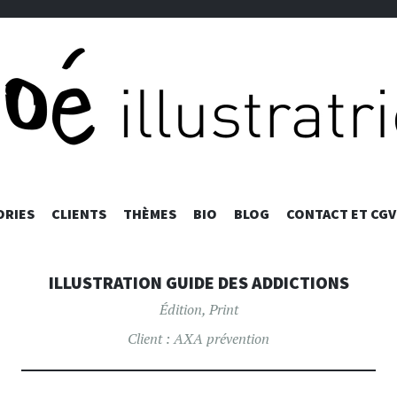
ALLER
ORIES
CLIENTS
THÈMES
BIO
BLOG
CONTACT ET CGV
AU
CONTENU
PRINCIPAL
ILLUSTRATION GUIDE DES ADDICTIONS
Édition
,
Print
Client :
AXA prévention