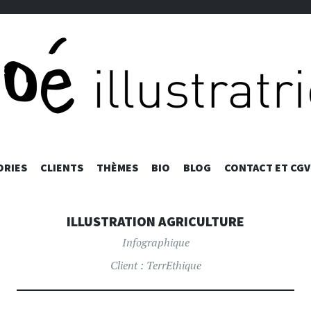
ALLER
ORIES
CLIENTS
THÈMES
BIO
BLOG
CONTACT ET CGV
AU
CONTENU
PRINCIPAL
ILLUSTRATION AGRICULTURE
Infographique
Client :
TerrEthique